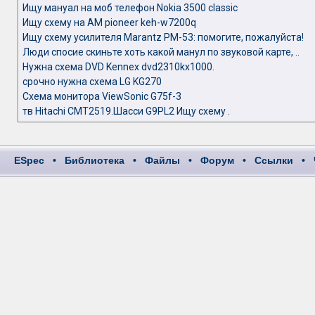
Ищу мануал на моб телефон Nokia 3500 classic
Ищу схему на АМ pioneer keh-w7200q
Ищу схему усилителя Marantz PM-53: помогите, пожалуйста!
Люди спосие скиньте хоть какой манул по звуковой карте, ..
Нужна схема DVD Kennex dvd2310kx1000.
срочно нужна схема LG KG270
Схема монитора ViewSonic G75f-3
тв Hitachi CMT2519.Шасси G9PL2 Ищу схему .
ESpec
•
Библиотека
•
Файлы
•
Форум
•
Ссылки
•