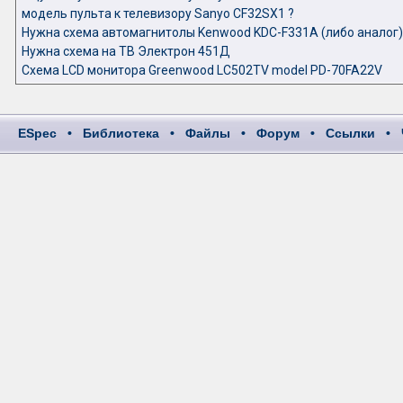
модель пульта к телевизору Sanyo CF32SX1 ?
Нужна схема автомагнитолы Kenwood KDC-F331A (либо аналог)
Нужна схема на ТВ Электрон 451Д
Схема LCD монитора Greenwood LC502TV model PD-70FA22V
ESpec
•
Библиотека
•
Файлы
•
Форум
•
Ссылки
•