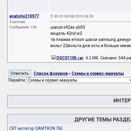
anatoliy210977
#3 От 09/08/2010 06:50
Участник
шасси s42ax-yb03
Сообщения: 106
модель 42nd w2
тв плазма errison шасси samsung дежур
вольт 22вольта деж есть и больше никак
DSC01105.rar
4.2 МБ
Скачано: 544 ра
Список форумов
»
Схемы и сервис-мануалы
Перейти:
ИНТЕР
ДРУГИЕ ТЕМЫ РАЗД
CRT мотитор SAMTRON 76E