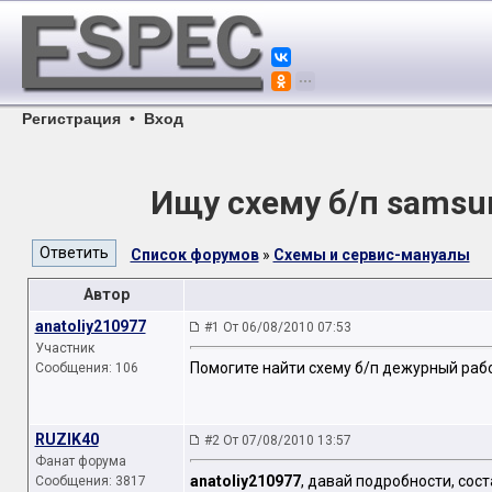
Регистрация
•
Вход
Ищу схему б/п samsun
Список форумов
»
Схемы и сервис-мануалы
Автор
anatoliy210977
#1 От 06/08/2010 07:53
Участник
Помогите найти схему б/п дежурный работ
Сообщения: 106
RUZIK40
#2 От 07/08/2010 13:57
Фанат форума
anatoliy210977
, давай подробности, сост
Сообщения: 3817