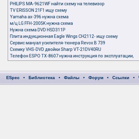
PHILIPS MA-9621WF найти схему на телевизор
TV ERISSON 21F1 ищу схему
Yamaha ax-396 нужна схема
м/ц LG FFH-2005K нужна схема
Нужна схема DVD HSD311P
Плита индукционная Eagle Wings CH2112- ищу схему
Сервис мануал усилителя-тюнера Revox B 739
Схемку VHS-DVD двойки Sharp VT-21DV40RU
Телефон ESPO TX-8607 нужна инструкция по эксплуатации,
ESpec
•
Библиотека
•
Файлы
•
Форум
•
Ссылки
•