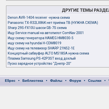
ДРУГИЕ ТЕМЫ РАЗД
Denon AVR-1404 receiver -нужна схема
Panasonic TX-R32LX86K нет приёма ТВ (НУЖНА СХЕМА)
Sharp 29S-FX10U шасси GB-7S схема
Ищу Service manual на автопилот ComNav 2001
Ищу схему генераторa HAMEG HM8030-5
ищу схему на hyundai H-CDM8019
Ищу схему на телевизор SHARP 21N52-1E
Концертный сабвуфер ALTO MS18SA нужна схема
Плазма Samsung PS-42P3ST вход дохлый
Пуско зарядное устройство "Днепр-20"
ESpec
•
Библиотека
•
Файлы
•
Форум
•
Ссылки
•