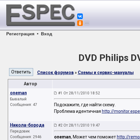
Регистрация
•
Вход
DVD Philips 
Список форумов
»
Схемы и сервис-мануалы
Автор
oneman
#1 От 28/11/2010 18:52
Бывалый
Подскажите, где найти схему.
Сообщения: 47
Проблема идентичная
http://monitor.esp
Никола-борода
#2 От 28/11/2010 19:47
Передовик
oneman
, Может чем поможет
http://rem
Сообщения: 2946