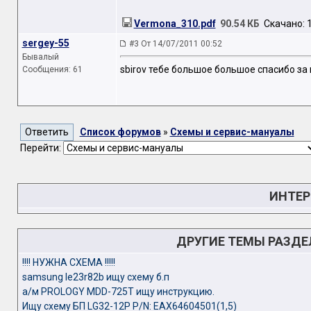
Vermona_310.pdf
90.54 КБ
Скачано: 1
sergey-55
#3 От 14/07/2011 00:52
Бывалый
sbirov тебе большое большое спасибо за 
Сообщения: 61
Список форумов
»
Схемы и сервис-мануалы
Перейти:
ИНТЕР
ДРУГИЕ ТЕМЫ РАЗД
!!!! НУЖНА СХЕМА !!!!!
samsung le23r82b ищу схему б.п
а/м PROLOGY MDD-725T ищу инструкцию.
Ищу схему БП LG32-12P P/N: EAX64604501(1,5)