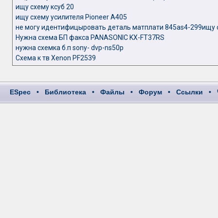
ищу схему ксуб 20
ищу схему усилителя Pioneer A405
не могу идентифицыровать деталь матплати 845аs4-299ищу 
Нужна схема БП факса PANASONIC KX-FT37RS
нужна схемка б.п sony- dvp-ns50p
Схема к тв Xenon PF2539
ESpec
•
Библиотека
•
Файлы
•
Форум
•
Ссылки
•