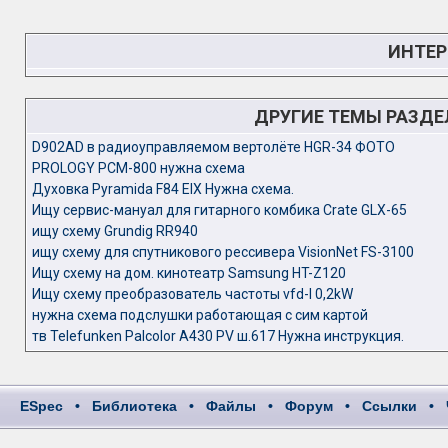
ИНТЕР
ДРУГИЕ ТЕМЫ РАЗД
D902AD в радиоуправляемом вертолёте HGR-34 ФОТО
PROLOGY PCM-800 нужна схема
Духовка Pyramida F84 EIX Нужна схема.
Ищу сервис-мануал для гитарного комбика Crate GLX-65
ищу схему Grundig RR940
ищу схему для спутникового рессивера VisionNet FS-3100
Ищу схему на дом. кинотеатр Samsung HT-Z120
Ищу схему преобразователь частоты vfd-l 0,2kW
нужна схема подслушки работающая с сим картой
тв Telefunken Palcolor A430 PV ш.617 Нужна инструкция.
ESpec
•
Библиотека
•
Файлы
•
Форум
•
Ссылки
•