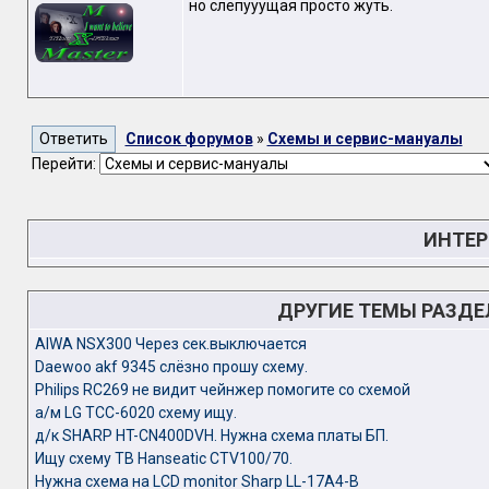
но слепууущая просто жуть.
Список форумов
»
Схемы и сервис-мануалы
Перейти:
ИНТЕР
ДРУГИЕ ТЕМЫ РАЗД
AIWA NSX300 Через сек.выключается
Daewoo akf 9345 слёзно прошу схему.
Philips RC269 не видит чейнжер помогите со схемой
а/м LG TCC-6020 схему ищу.
д/к SHARP HT-CN400DVH. Нужна схема платы БП.
Ищу схему ТВ Hanseatic CTV100/70.
Нужна схема на LCD monitor Sharp LL-17A4-B