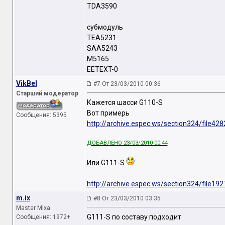
TDA3590
субмодуль
TEA5231
SAA5243
M5165
EETEXT-0
VikBel
#7 От 23/03/2010 00:36
Старший модератор
Кажется шасси G110-S
Вот примерь
Сообщения: 5395
http://archive.espec.ws/section324/file428
ДОБАВЛЕНО 23/03/2010 00:44
Или G111-S
http://archive.espec.ws/section324/file192
m.ix
#8 От 23/03/2010 03:35
Master Mixa
G111-S по составу подходит
Сообщения: 1972+