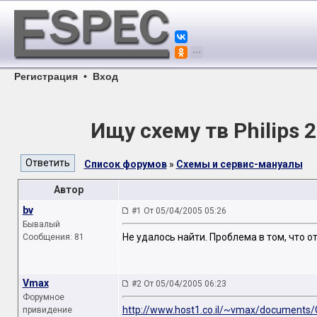
Регистрация
•
Вход
Ищу схему тв Philips 
Список форумов
»
Схемы и сервис-мануалы
Автор
bv
#1 От 05/04/2005 05:26
Бывалый
Не удалось найти. Проблема в том, что 
Сообщения: 81
Vmax
#2 От 05/04/2005 06:23
Форумное
http://www.host1.co.il/~vmax/documents/
привидение