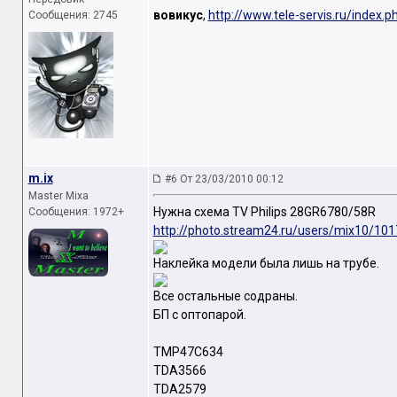
вовикус
,
http://www.tele-servis.ru/index.
Сообщения: 2745
m.ix
#6 От 23/03/2010 00:12
Master Mixa
Нужна схема TV Philips 28GR6780/58R
Сообщения: 1972+
http://photo.stream24.ru/users/mix10/10
Наклейка модели была лишь на трубе.
Все остальные содраны.
БП с оптопарой.
TMP47C634
TDA3566
TDA2579