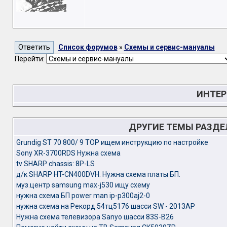
Список форумов
»
Схемы и сервис-мануалы
Перейти:
ИНТЕР
ДРУГИЕ ТЕМЫ РАЗД
Grundig ST 70 800/ 9 TOP ищем инструкцию по настройке
Sony XR-3700RDS Нужна схема
tv SHARP chassis: 8P-LS
д/к SHARP HT-CN400DVH. Нужна схема платы БП.
муз.центр samsung max-j530 ищу схему
нужна схема БП power man ip-p300aj2-0
нужна схема на Рекорд 54тц5176 шасси SW - 2013AP
Нужна схема телевизора Sanyo шасси 83S-B26