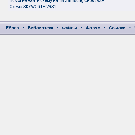
Помогие найти схему на ТВ Samsung CK5039ZR
Схема SKYWORTH 29S1
ESpec
•
Библиотека
•
Файлы
•
Форум
•
Ссылки
•