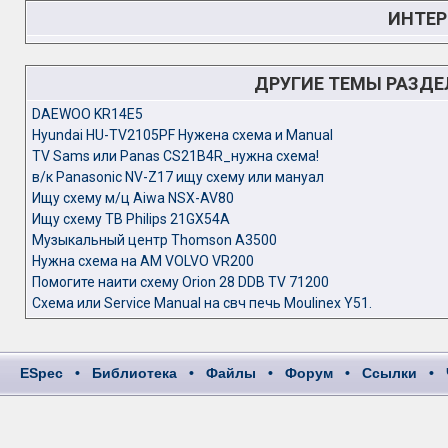
ИНТЕР
ДРУГИЕ ТЕМЫ РАЗД
DAEWOO KR14E5
Hyundai HU-TV2105PF Нужена схема и Manual
TV Sams или Panas CS21B4R_нужна схема!
в/к Panasonic NV-Z17 ищу cхему или мануал
Ищу схему м/ц Aiwa NSX-AV80
Ищу схему ТВ Philips 21GX54A
Музыкальный центр Thomson A3500
Нужна схема на AM VOLVO VR200
Помогите наити схему Orion 28 DDB TV 71200
Схема или Service Manual на свч печь Moulinex Y51.
ESpec
•
Библиотека
•
Файлы
•
Форум
•
Ссылки
•