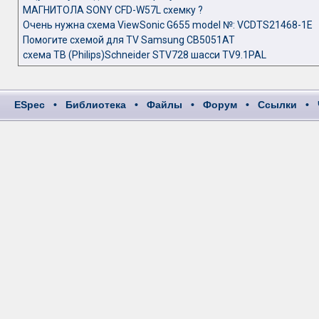
МАГНИТОЛА SONY CFD-W57L схемку ?
Очень нужна схема ViewSonic G655 model №: VCDTS21468-1E
Помогите схемой для TV Samsung CB5051AT
схема ТВ (Philips)Schneider STV728 шасси TV9.1PAL
ESpec
•
Библиотека
•
Файлы
•
Форум
•
Ссылки
•