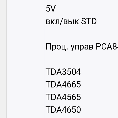
5V
вкл/вык STD
Проц. управ PCA
TDA3504
TDA4665
TDA4565
TDA4650