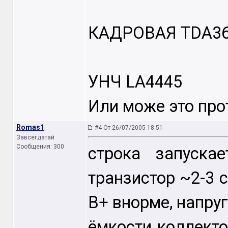
КАДРОВАЯ TDA3
УНЧ LA4445
Или може это про
Romas1
#4 От 26/07/2005 18:51
Завсегдатай
Сообщения: 300
строка запуска
транзистор ~2-3 с
В+ внорме, напруг
ёмкости коллекто