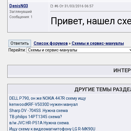
DenisN03
#6 От 31/03/2016 06:57
Заглянувший
Сообщения: 1
Привет, нашел сх
Список форумов
»
Схемы и сервис-мануалы
Перейти:
ИНТЕР
ДРУГИЕ ТЕМЫ РАЗД
DELL P790, он же NOKIA 447R схему ищу
kenwoodKRF-V5030D нужен мануал
Sharp DV -7045S .Нужна схема
TB philips 14PT1345 схема?
в/м JVC HR-P51A Нужна схема.
Ищу схему к видеомагнитофону LG R-MK90U