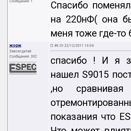
Сообщения: 1
Спасибо поменя
на 220нФ( она б
меня тоже где-то 
жорж
#6 От 22/12/2011 10:04
Завсегдатай
Сообщения: 302
спасибо ! И я з
нашел S9015 пост
,но сравнива
отремонтирова
показания что ES
Что может влият