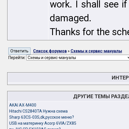
work. I shall see i
damaged.
Thanks for the sc
Список форумов
»
Схемы и сервис-мануалы
Перейти:
ИНТЕР
ДРУГИЕ ТЕМЫ РАЗД
AKAI AX-M400
Hitachi CS2840TA Нужна схема
Sharp 63CS-03S,dk,русское меню?
USB на материнку Acorp 6VIA/ZX85