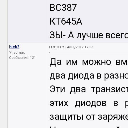
BC387
КТ645А
ЗЫ- А лучше всег
blek2
#13 От 14/01/2017 17:35
Участник
Сообщения: 121
Да им можно вме
два диода в разн
Эти два транзис
этих диодов в 
защиты от заряж