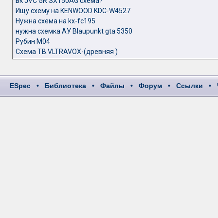
вк JVC GR SX150AG схема?
Ищу схему на KENWOOD KDC-W4527
Нужна схема на kx-fc195
нужна схемка АУ Blaupunkt gta 5350
Рубин M04
Схема ТВ.VLTRAVOX-(древняя )
ESpec
•
Библиотека
•
Файлы
•
Форум
•
Ссылки
•