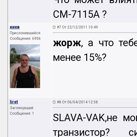
CM-7115A ?
киев
#7 От 22/12/2011 10:49
Прислонившийся
Сообщения: 6956
жорж
, а что те
менее 15%?
liret
#8 От 06/04/2014 12:58
Заглянувший
Сообщения: 1
SLAVA-VAK,не мо
транзистор? с