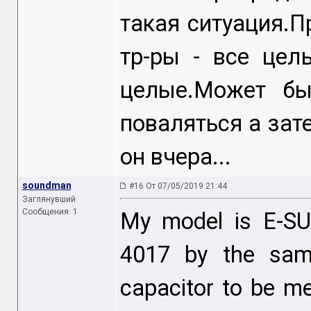
такая ситуация.П
тр-ры - все цел
целые.Может бы
поваляться а зат
он вчера...
soundman
#16 От 07/05/2019 21:44
Заглянувший
Сообщения: 1
My model is E-S
4017 by the same
capacitor to be me