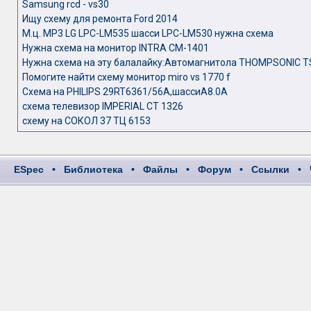
Samsung rcd - vs30
Ищу схему для ремонта Ford 2014
М.ц. MP3 LG LPC-LM535 шасси LPC-LM530 нужна схема
Нужна схема на монитор INTRA CM-1401
Нужна схема на эту балалайку:Автомагнитола THOMPSONIC T
Помогите найти схему монитор miro vs 1770 f
Схема на PHILIPS 29RT6361/56A,шассиА8.0А
схема телевизор IMPERIAL CT 1326
схему на СОКОЛ 37 ТЦ 6153
ESpec
•
Библиотека
•
Файлы
•
Форум
•
Ссылки
•