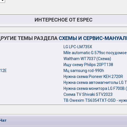
ИНТЕРЕСНОЕ ОТ ESPEC
РУГИЕ ТЕМЫ РАЗДЕЛА
СХЕМЫ И СЕРВИС-МАНУА
LG LPC-LM735X
Mile automatic G 579sc посудом
Waltham WT7037 (Схема)
Ищу схему Philips 20PT138
012E
Мц samsung rcd-990h
Нужна схема Pioneer KEH 2720R
Нужна схема автомагнитолы LG T
Нужна схема монитора LG F700B (
Схема TV Shivaki STV2023
ТВ Owexim TS6354TXT-OSD - нуж
Чат