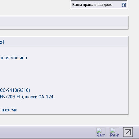
Ваши права в разделе
ЛЫ
оечная машина
СС-9410(9310)
FB770H-EL), шасси CA-124.
на схема