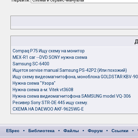
Перейти:
Д
Compaq P75 Ищу схему на монитор
MEX-R1 car --DVD SONY нужна схема
Samsung SC-6400
Ищется servise manual Samsung PS-42P2 (Или похожий)
Ищу схему видеомагнитофона, моноблока GOLDSTAR KBV-9
Нужна схема "Узора"
Нужна схема а-м: Vitek vt3608
Нужна схема видиомагнитофона SAMSUNG model VQ-306
Ресивер Sony STR-DE 445 ищу схему.
СХЕМА НА DAEWOO AKF-9625WG-E
ESpec
•
Библиотека
•
Файлы
•
Форум
•
Ссылки
•