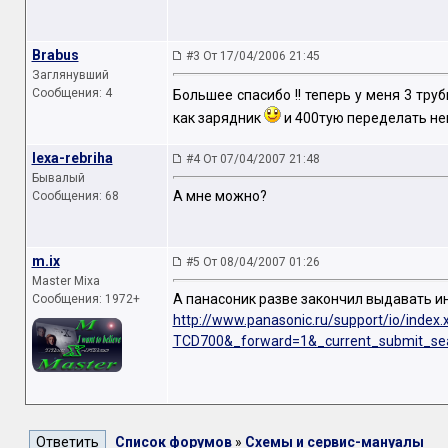
Brabus
#3 От 17/04/2006 21:45
Заглянувший
Сообщения: 4
Большее спасибо !! теперь у меня 3 труб
как зарядник
и 400тую переделать не
lexa-rebriha
#4 От 07/04/2007 21:48
Бывалый
А мне можно?
Сообщения: 68
m.ix
#5 От 08/04/2007 01:26
Master Mixa
А панасоник разве закончил выдавать и
Сообщения: 1972+
http://www.panasonic.ru/support/io/index.
TCD700&_forward=1&_current_submit_se
Список форумов
»
Схемы и сервис-мануалы