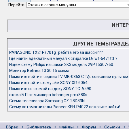
Перейти:
ИНТЕР
ДРУГИЕ ТЕМЫ РАЗД
PANASONIC TX21Ps70Tg_ребята,это за шасси???
Где найти адекватный мануал к стиралке LG wf-6471ttf ?
Ищем схему Philips на шасси 2К3 модель 29PT5307/60.
Монитор Belinea 10 30 15 схема
Помогите войти в сервис TV МВ-0863 CTV,с совковым пультом.
Помогите найти схему а/м SONY XR-6054
Помогите со схемой на деку SONY TC-A590
схема Б.П.от микшера behringer pmx880s
Схема телевизора Samsung CZ-28D83N
Схему автомагнитолы Pioneer KEH-P4022 помогите найти!
ESpec
•
Библиотека
•
Файлы
•
Форум
•
Ссылки
•