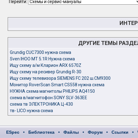
Перейти:
ИНТЕР
ДРУГИЕ ТЕМЫ РАЗД
Grundig CUC7300 нужна схема
Sven IHOO MT 5.1R Нужна схема
Ищу схему а/м Кларион ARX 6570Z
Ищу схему на ресивер Grundig R-30
Ищу схему телевизора SIEMENS FC 202 ш.СМ9300
Монитор RoverScan Smart CS558 нужна схема
НУЖНА схема магнитолы PHILIPS AQ4150
схема в/магнитофон SONY SLV-363EE
схема тв ЭЛЕКТРОНИКА Ц-430
тв- LICO нужна схема
ESpec
•
Библиотека
•
Файлы
•
Форум
•
Ссылки
•