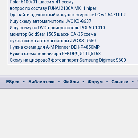
Polar 5100/01 шасси s-41 схему
вопрос по составу FUNAI 2100A MK11 hiper
Где найти адекватный мануал к стиралке LG wf-6471ttf ?
Ищу схему автомагнитолы JVC KD-G637
Ищу схему на DVD-проигрыватель POLAR 1010
монитор GoldStar 1505 шасси CA-35 схема
нужна схема автомагнитолы JVC KS-R650
Нужна схема для А-М Pioneer DEH-P4850MP
Нужна схема телевизора РЕКОРД 51ТЦ5168
Схему на цифровой фотоаппарат Samsung Digimax S600
ESpec
•
Библиотека
•
Файлы
•
Форум
•
Ссылки
•