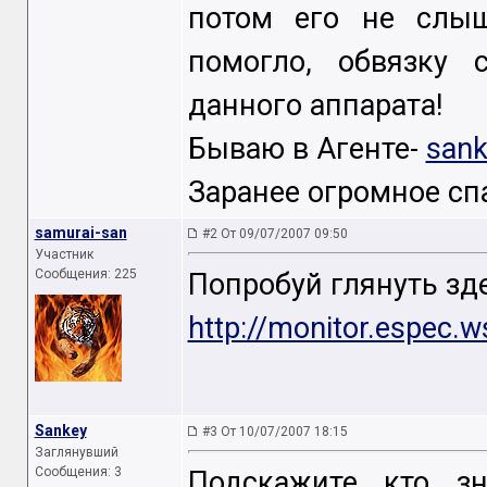
потом его не слыш
помогло, обвязку 
данного аппарата!
Бываю в Агенте-
sank
Заранее огромное спа
samurai-san
#2 От 09/07/2007 09:50
Участник
Сообщения: 225
Попробуй глянуть зде
http://monitor.espec.
Sankey
#3 От 10/07/2007 18:15
Заглянувший
Сообщения: 3
Подскажите кто зн