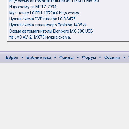
ищу схему автомагнитолы PIONEER KEH-M8250
Ищу схему тв METZ 7994
Муз.центр LG FFH-1079AX.Ищу схему.
Нужна схема DVD плеера LG DS475
Нужна схема телевизоро Toshiba 1435xs
Схема автомагнитолы Elenberg MX-380 USB
тв JVC AV-21MX75 нужна схема.
ESpec
•
Библиотека
•
Файлы
•
Форум
•
Ссылки
•