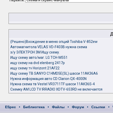
Перейти:
Д
(Решено)Вхождение в меню опций Toshiba V-852ew
Автомагнитола VELAS VD-F403B нужна схема
з/у ЭЛЕКТРОН 3М Ищу схему.
Ищу схему авто/маг. LG TCH-M551
ищу схему на dvd elenberg 2417p
ищу схему тv Horizont 21AF22
Ищу схему ТВ SANYO C14MD5E(SL) шасси 11AK36A6
Нужна информация авто CD Clarion QX-4000N
Нужна схема тв Vestel VR3711TF шасси 11AK36S-4
Схемку АМ LCD TV IRRADIO XDTV-653RD не включается
ESpec
•
Библиотека
•
Файлы
•
Форум
•
Ссылки
•