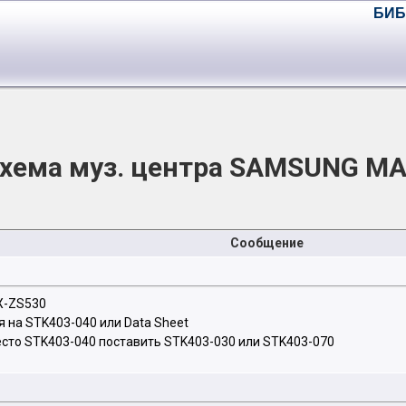
БИБ
хема муз. центра SAMSUNG M
Сообщение
X-ZS530
 на STK403-040 или Data Sheet
сто STK403-040 поставить STK403-030 или STK403-070