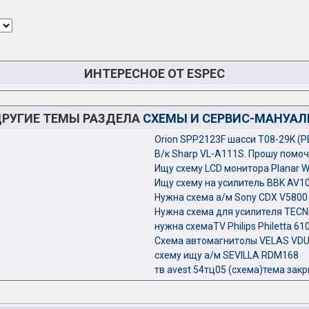
ИНТЕРЕСНОЕ ОТ ESPEC
РУГИЕ ТЕМЫ РАЗДЕЛА
СХЕМЫ И СЕРВИС-МАНУА
Orion SPP2123F шасси T08-29K (
В/к Sharp VL-A111S. Прошу помо
Ищу схему LCD монитора Planar 
Ищу схему на усилитель BBK AV1
Нужна схема а/м Sony CDX V5800
Нужна схема для усилителя TECNI
нужна схемаTV Philips Philetta 61
Схема автомагнитолы VELAS VDU
схему ищу а/м SEVILLA RDM168
тв avest 54тц05 (схема)тема закр