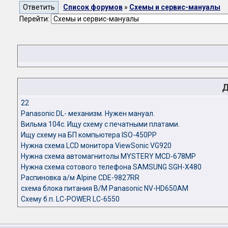
Список форумов
»
Схемы и сервис-мануалы
Перейти:
Д
22
Panasonic DL- механизм. Нужен мануал.
Вильма 104с. Ищу схему с печатными платами.
Ищу схему на БП компьютера ISO-450PP
Нужна схема LCD монитора ViewSonic VG920
Нужна схема автомагнитолы MYSTERY MCD-678MP
Нужна схема сотового телефона SAMSUNG SGH-X480
Распиновка а/м Alpine CDE-9827RR
схема блока питания В/М Panasonic NV-HD650АM
Схему б.п. LC-POWER LC-6550