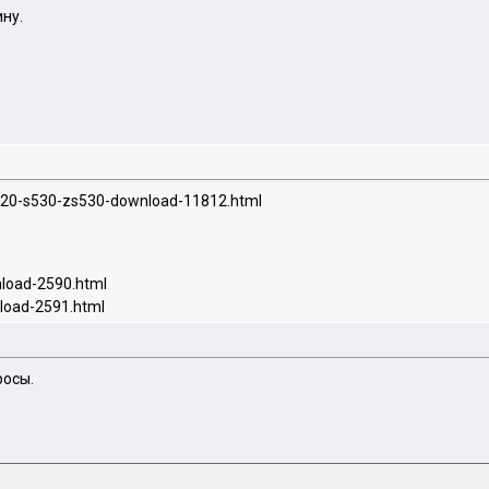
ну.
520-s530-zs530-download-11812.html
nload-2590.html
nload-2591.html
росы.