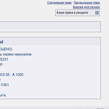
Следующая тема
·
Предыдущая тема
Версия для печати
Ваши права в разделе
ЛЫ
РЕШЕНО)
чь сервис-мануалом.
WS231
00
CS SE - A 1000
0
-F301
ыта.