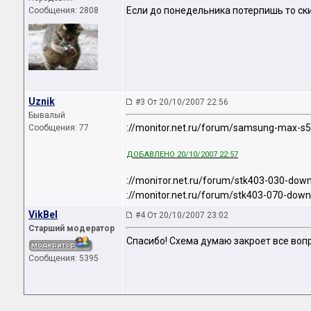
Если до понедельника потерпишь то ски
Сообщения: 2808
Uznik
#3 От 20/10/2007 22:56
Бывалый
://mоnitоr.net.ru/forum/samsung-max-s
Сообщения: 77
ДОБАВЛЕНО 20/10/2007 22:57
://mоniтоr.net.ru/forum/stk403-030-dow
://mоnitоr.net.ru/forum/stk403-070-dow
VikBel
#4 От 20/10/2007 23:02
Старший модератор
Спасибо! Схема думаю закроет все воп
Сообщения: 5395