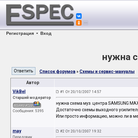
Регистрация
•
Вход
нужна с
Список форумов
»
Схемы и сервис-мануалы
Автор
VikBel
#1 От 20/10/2007 14:57
Старший модератор
нужна схема муз. центра SAMSUNG MA
Достаточно схемы выходного усилителя
Сообщения: 5395
Или просто информацию, можно ли в ме
may
#2 От 20/10/2007 19:32
Передовик