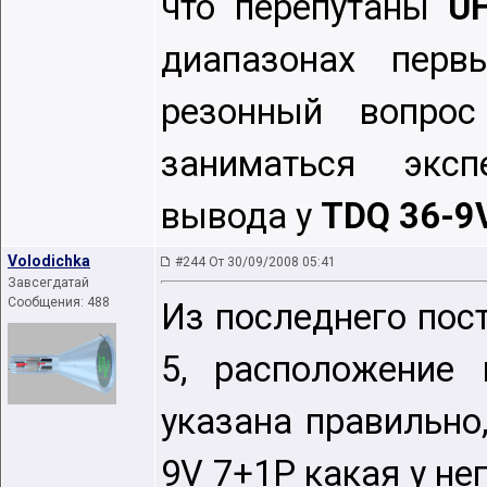
что перепутаны
U
диапазонах пер
резонный вопро
заниматься экс
вывода у
TDQ 36-9
Volodichka
#244 От 30/09/2008 05:41
Завсегдатай
Сообщения: 488
Из последнего пост
5, расположение
указана правильно,
9V 7+1P какая у не