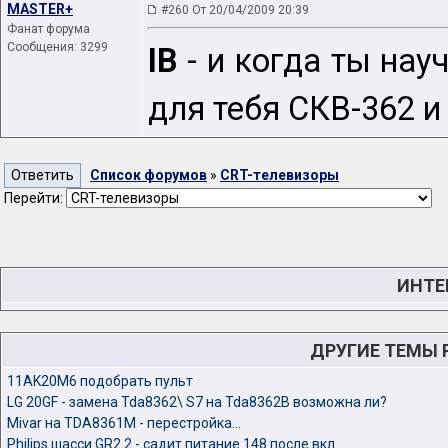
MASTER+
#260 От 20/04/2009 20:39
Фанат форума
Сообщения: 3299
IB
- и когда ты на
для тебя СКВ-362 и
Список форумов
»
CRT-телевизоры
Перейти:
ИНТЕ
ДРУГИЕ ТЕМЫ
11AK20M6 подобрать пульт
LG 20GF - замена Tda8362\ S7 на Tda8362B возможна ли?
Mivar на TDA8361M - перестройка...
Philips шасси GR2.2 - садит питание 148 после вкл.