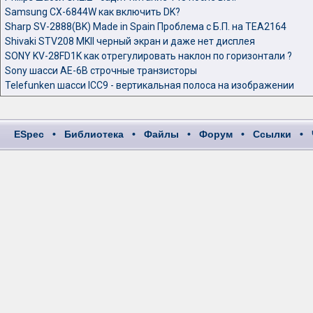
Samsung CX-6844W как включить DK?
Sharp SV-2888(BK) Made in Spain Проблема с Б.П. на TEA2164
Shivaki STV208 MKII черный экран и даже нет дисплея
SONY KV-28FD1K как отрегулировать наклон по горизонтали ?
Sony шасси AE-6B строчные транзисторы
Telefunken шасси ICC9 - вертикальная полоса на изображении
ESpec
•
Библиотека
•
Файлы
•
Форум
•
Ссылки
•