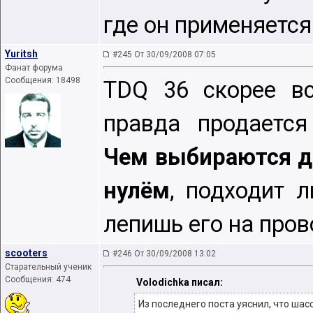
где он применяется
Yuritsh
#245 От 30/09/2008 07:05
Фанат форума
Сообщения: 18498
TDQ 36 скорее вс
правда продается
Чем выбираются д
нулём
, подходит 
лепишь его на пров
scooters
#246 От 30/09/2008 13:02
Старательный ученик
Сообщения: 474
Volodichka писал:
Из последнего поста уяснил, что шас