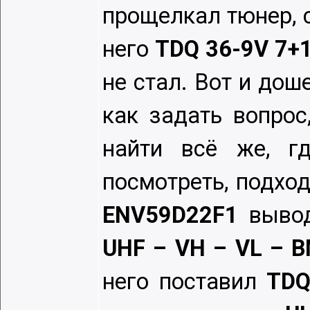
прощелкал тюнер, с
него
TDQ 36-9V 7+
не стал. Вот и дош
как задать вопрос
найти всё же, г
посмотреть, подход
ENV59D22F1
вывод
UHF – VH – VL – B
него поставил
TDQ