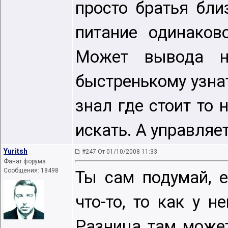
просто братья бл
питание одинаково
Может вывода н
быстренькому узнат
знал где стоит то 
искать. А управляе
Yuritsh
#247 От 01/10/2008 11:33
Фанат форума
Сообщения: 18498
Ты сам подумай, е
что-то, то как у 
Разница там может