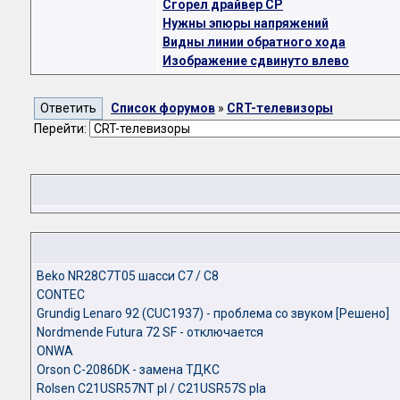
Cгорел драйвер СР
Нужны эпюры напряжений
Видны линии обратного хода
Изображение сдвинуто влево
Список форумов
»
CRT-телевизоры
Перейти:
Beko NR28C7T05 шасси C7 / C8
CONTEC
Grundig Lenaro 92 (CUC1937) - проблема со звуком [Решено]
Nordmende Futura 72 SF - отключается
ONWA
Orson C-2086DK - замена ТДКС
Rolsen C21USR57NT pl / C21USR57S pla