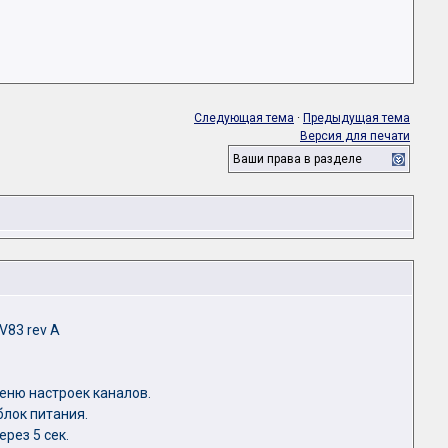
Следующая тема
·
Предыдущая тема
Версия для печати
Ваши права в разделе
V83 rev A
еню настроек каналов.
блок питания.
рез 5 сек.