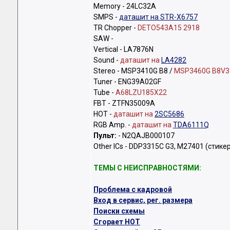
Memory - 24LC32A
SMPS -
даташит на STR-X6757
TR Chopper -
DETO543A15 2918
SAW -
Vertical - LA7876N
Sound -
даташит на
LA4282
Stereo - MSP3410G B8 /
MSP3460G B8V3
Tuner - ENG39A02GF
Tube -
A68LZU185X22
FBT - ZTFN35009A
HOT -
даташит на
2SC5686
RGB Amp. -
даташит на
TDA6111Q
Пульт:
- N2QAJB000107
Other ICs - DDP3315C G3, M27401 (стик
ТЕМЫ С НЕИСПРАВНОСТЯМИ:
Проблема с кадровой
Bход в сервис, рег. размера
Поиски схемы
Сгорает HOT