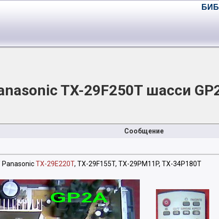
БИБ
anasonic TX-29F250T шасси GP
Сообщение
 Panasonic
TX-29E220T
, TX-29F155T, TX-29PM11P, TX-34P180T