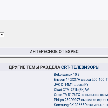
ИНТЕРЕСНОЕ ОТ ESPEC
ДРУГИЕ ТЕМЫ РАЗДЕЛА
CRT-ТЕЛЕВИЗОРЫ
Beko шасси 10.3
Erisson 14GX37A шасси 200-100-T
JVC C-14M1 шасси KY
Okari CTV-921N(EK)AV
Orion TV 5176TX не вызывается м
Philips 25GR9975 вышел со строя 
Samsung CK-3366ZR вкл.и выкл. че