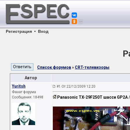
Регистрация
•
Вход
P
Список форумов
»
CRT-телевизоры
Автор
Yuritsh
#1 От 22/12/2009 12:20
Фанат форума
Panasonic TX-29F250T шасси GP2A
/
Сообщения: 18498