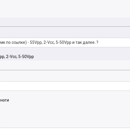
к по ссылке) - 55Vpp, 2-Vcc, 5-50Vpp и так далее..?
pp, 2-Vcc, 5-50Vpp
 ноги