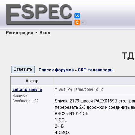
Регистрация
•
Вход
ТД
Список форумов
»
CRT-телевизоры
Автор
sultangiraev_e
#641 От 18/06/2009 10:10
Новичок
Shivaki 2179 шасси PAEX0159B cтр. тр
Сообщения: 22
перерезать 2-3 дорожки и соединить 
BSC25-N1014D-R
1-COL
2-+B
4-СИОХ