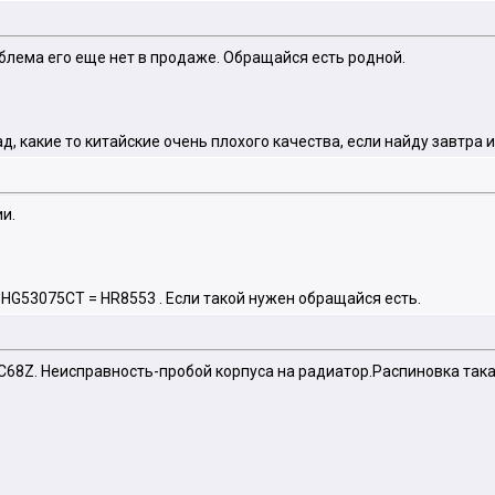
облема его еще нет в продаже. Обращайся есть родной.
зад, какие то китайские очень плохого качества, если найду завтра 
и.
 HG53075CT = HR8553 . Если такой нужен обращайся есть.
C68Z. Неисправность-пробой корпуса на радиатор.Распиновка така