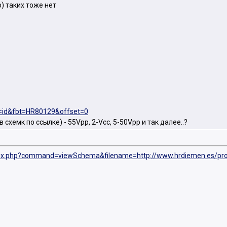
) таких тоже нет
eq=id&fbt=HR80129&offset=0
 схемк по ссылке) - 55Vpp, 2-Vcc, 5-50Vpp и так далее..?
dex.php?command=viewSchema&filename=http://www.hrdiemen.es/pr