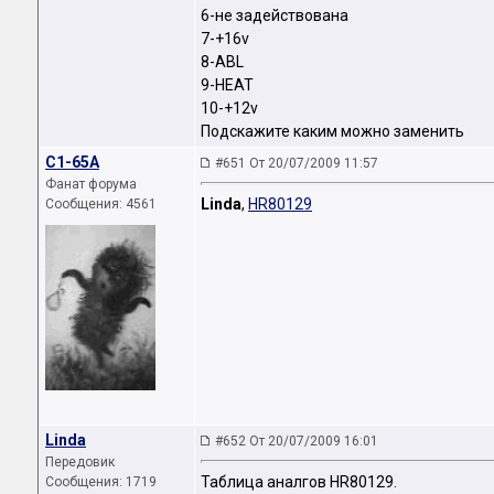
6-не задействована
7-+16v
8-ABL
9-HEAT
10-+12v
Подскажите каким можно заменить
C1-65A
#651 От 20/07/2009 11:57
Фанат форума
Linda
,
HR80129
Сообщения: 4561
Linda
#652 От 20/07/2009 16:01
Передовик
Таблица аналгов HR80129.
Сообщения: 1719