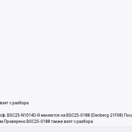
зят с разбора.
ансф. BSC25-N1014D-R меняется на BSC25-0188 (Elenberg-21F08) П
и.Проверено.BSC25-0188 также взят с разбора.