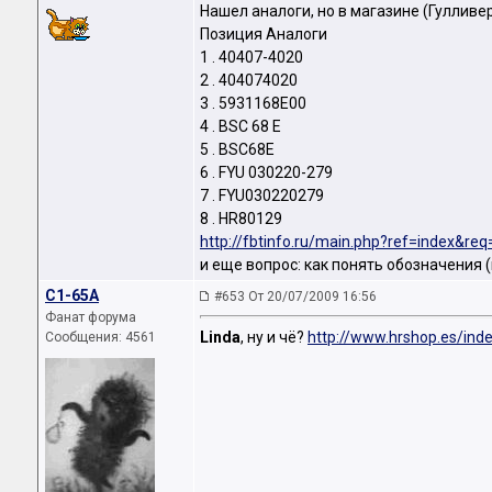
Нашел аналоги, но в магазине (Гулливер
Позиция Аналоги
1 . 40407-4020
2 . 404074020
3 . 5931168E00
4 . BSC 68 E
5 . BSC68E
6 . FYU 030220-279
7 . FYU030220279
8 . HR80129
http://fbtinfo.ru/main.php?ref=index&r
и еще вопрос: как понять обозначения (в
C1-65A
#653 От 20/07/2009 16:56
Фанат форума
Linda
, ну и чё?
http://www.hrshop.es/in
Сообщения: 4561