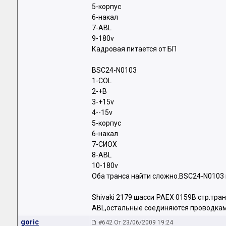
5-корпус
6-накал
7-ABL
9-180v
Кадровая питается от БП
BSC24-N0103
1-COL
2-+B
3-+15v
4--15v
5-корпус
6-накал
7-СИОХ
8-ABL
10-180v
Оба транса найти сложно.BSC24-N0103 в
Shivaki 2179 шасси PAEX 0159B cтр.тр
ABL,остальные соединяются проводкам
goric
#642 От 23/06/2009 19:24