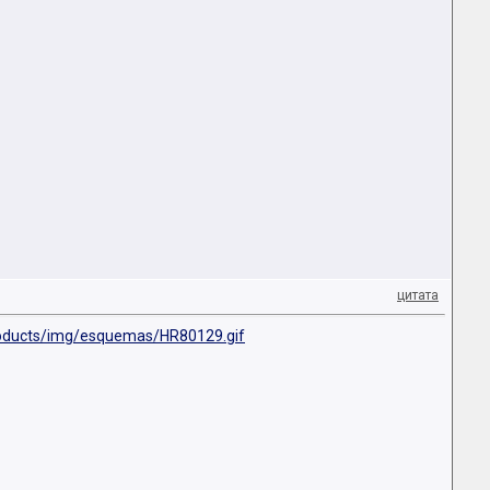
цитата
oducts/img/esquemas/HR80129.gif