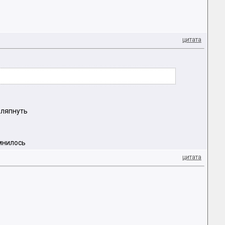
цитата
 ляпнуть
омнилось
цитата