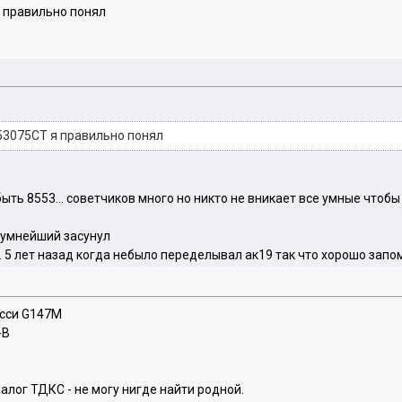
 правильно понял
3075СT я правильно понял
ь 8553... советчиков много но никто не вникает все умные чтобы
 умнейший засунул
.. 5 лет назад когда небыло переделывал ак19 так что хорошо зап
асси G147M
-B
налог ТДКС - не могу нигде найти родной.