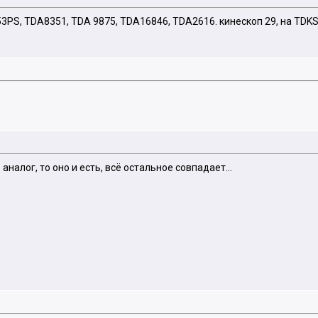
3PS, TDA8351, TDA 9875, TDA16846, TDA2616. кинескоп 29, на TDKS
 аналог, то оно и есть, всё остальное совпадает...