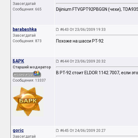
Завсегдатай
Dijinium FTVGPT92PBGGN (чехи), TDA935
Сообщения: 665
barabashka
#643 От 23/06/2009 19:33
Завсегдатай
Похоже на шасси PT-92
Сообщения: 873
БАРК
#644 От 23/06/2009 20:32
Старший модератор
В PT-92 стоит ELDOR 1142.7007, если это
Сообщения: 13337
goric
#645 От 24/06/2009 20:27
Завсегдатай