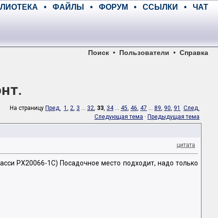
ЛИОТЕКА
•
ФАЙЛЫ
•
ФОРУМ
•
ССЫЛКИ
•
ЧАТ
Поиск
•
Пользователи
•
Справка
нт.
На страницу
Пред.
1
,
2
,
3
...
32
,
33
,
34
...
45
,
46
,
47
...
89
,
90
,
91
След.
Следующая тема
·
Предыдущая тема
цитата
шасси PX20066-1C) Посадочное место подходит, надо только