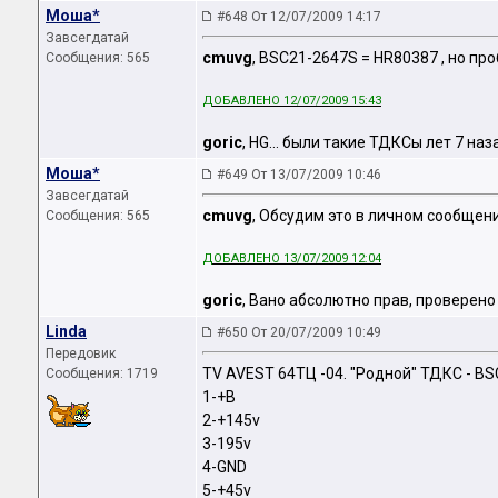
Моша*
#648 От 12/07/2009 14:17
Завсегдатай
cmuvg
, BSC21-2647S = HR80387 , но пр
Сообщения: 565
ДОБАВЛЕНО 12/07/2009 15:43
goric
, HG... были такие ТДКСы лет 7 на
Моша*
#649 От 13/07/2009 10:46
Завсегдатай
cmuvg
, Обсудим это в личном сообщени
Сообщения: 565
ДОБАВЛЕНО 13/07/2009 12:04
goric
, Вано абсолютно прав, проверено
Linda
#650 От 20/07/2009 10:49
Передовик
TV AVEST 64ТЦ -04. "Родной" ТДКС - BS
Сообщения: 1719
1-+В
2-+145v
3-195v
4-GND
5-+45v