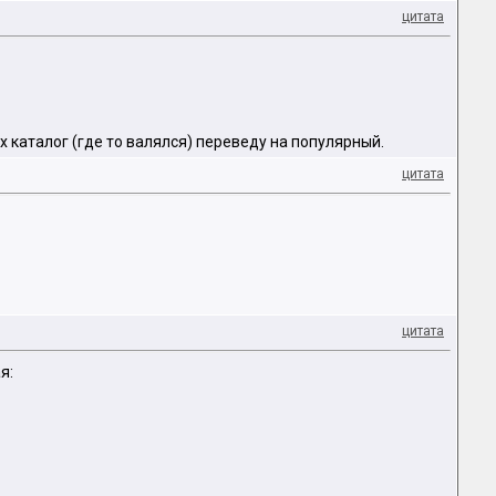
цитата
их каталог (где то валялся) переведу на популярный.
цитата
цитата
я: