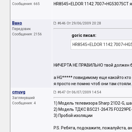
HR8545=ELDOR 1142.7007=HG53075СT я
Сообщения: 665
Вано
#646 От 29/06/2009 20:28
Передовик
Сообщения: 2156
goric писал:
HR8545=ELDOR 1142.7007=HG5
НИЧЕРТА НЕ ПРАВИЛЬНО твой должен быт
а HG***** повидимому еще какойто кто
я просто не помню чтоб они там стояли
cmuvg
#647 От 06/07/2009 14:54
Заглянувший
1) Модель телевизора Sharp 21D2-G, ш
Сообщения: 4
2) Модель ТДКС BSC21-2647S FO229PE
3) Пробой изоляции
P.S. Ребята, подскажите, пожалуйста, а