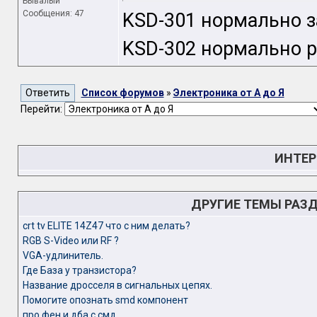
Бывалый
Сообщения: 47
KSD-301 нормально з
KSD-302 нормально 
Список форумов
»
Электроника от А до Я
Перейти:
ИНТЕР
ДРУГИЕ ТЕМЫ РАЗ
crt tv ELITE 14Z47 что с ним делать?
RGB S-Video или RF ?
VGA-удлинитель.
Где База у транзистора?
Название дросселя в сигнальных цепях.
Помогите опознать smd компонент
про фен и дба с смд