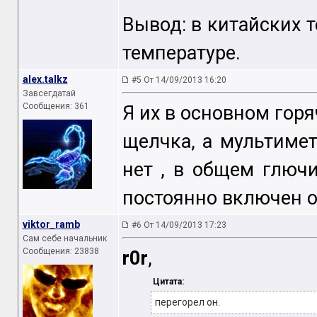
Вывод: в китайских 
температуре.
alex.talkz
#5 От 14/09/2013 16:20
Завсегдатай
Сообщения: 361
Я их в основном гор
щелчка, а мультимет
нет , в общем глючи
постоянно включен от
viktor_ramb
#6 От 14/09/2013 17:23
Сам себе начальник
Сообщения: 23838
r0r
,
Цитата:
перегорел он.