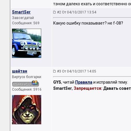
тэном далеко ехать и соответственно он
SmartSer
#2 От 04/10/2017 13:54
Завсегдатай
Какую ошибку показывает? не f-08?
Сообщения: 569
шайтан
#3 От 04/10/2017 14:05
Виртуоз болгарки
GYS
, читай
Правила
и исправляй тему.
SmartSer
,
Запрещается:
Давать совет
Сообщения: 5916