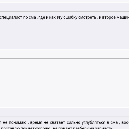
специалист по сма , где и как эту ошибку смотреть , и второе м
 не понимаю , время не хватает сильно углубляться в сма , во
поставлю пойдет-хорошо , не пойдет разберу на запчасти .