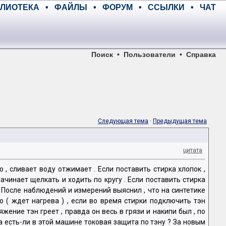
ЛИОТЕКА
•
ФАЙЛЫ
•
ФОРУМ
•
ССЫЛКИ
•
ЧАТ
Поиск
•
Пользователи
•
Справка
Следующая тема
·
Предыдущая тема
цитата
, сливает воду отжимает . Если поставить стирка хлопок ,
чинает щелкать и ходить по кругу . Если поставить стирка
 . После наблюдений и измерений выяснил , что на синтетике
о ( ждет нагрева ) , если во время стирки подключить тэн
жение тэн греет , правда он весь в грязи и накипи был , по
 есть-ли в этой машине токовая защита по тэну ? За новым