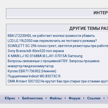
ИНТЕР
ДРУГИЕ ТЕМЫ РА
BBK LT2230HDL не работает кнопка громкости убавить
LCD LG 19LD350 как переключить из тестового режима?
SCARLETT SC-296 плохо греет, светятся резисторы при работе
Sony Bravia kdl-40ex520 пол экрана
X-MAIN LJ-92-01688A\B LJ41-07015A Samsung
Вопросы связанные с прошивкой ПЗУ. Запросы прошивок
инвертор+видеокоммутатор
Куплю EBR71736902 (Нижняя)
Подшипники Indesit WG 835TXC R
СМА Атлант 50С102 Не крутит бак при стирке при отжиме крут
ESpec
•
Библиотека
•
Файлы
•
Форум
•
Ссылки
•