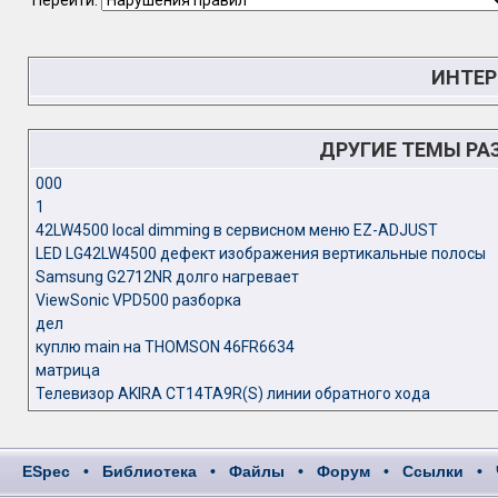
Перейти:
ИНТЕР
ДРУГИЕ ТЕМЫ РА
000
1
42LW4500 local dimming в сервисном меню EZ-ADJUST
LED LG42LW4500 дефект изображения вертикальные полосы
Samsung G2712NR долго нагревает
ViewSonic VPD500 разборка
дел
куплю main на THOMSON 46FR6634
матрица
Телевизор AKIRA CT14TA9R(S) линии обратного хода
ESpec
•
Библиотека
•
Файлы
•
Форум
•
Ссылки
•