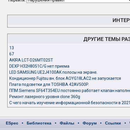
Перейти:
ИНТЕР
ДРУГИЕ ТЕМЫ РА
13
67
AKIRA LCT-D26MT02ST
DEXP H32H8051C/G нет приема
LED SAMSUNG UE2J4100AK полосы на экране.
Кондиционер Fujitsu вн. блок AOYG18LAC2 не запускается
Плата подсветки для TOSHIBA 42AV500P.
ППМ Siemens SF64T354EU постоянно работает клапан наполн
Ремонт лазерного уровня clone 360g
С чего начать изучение информационной безопасности в 2021
ESpec
•
Библиотека
•
Файлы
•
Форум
•
Ссылки
•