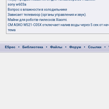
sony w603a
Вопрос о влажности в холодильнике
Зависает телевизор (органы управления и звук).
Майни для роботів-пилесосів Xiaomi.
СМ ASKO W521-C05X отключает налив воды через 5 сек от на
тема
ESpec
•
Библиотека
•
Файлы
•
Форум
•
Ссылки
•