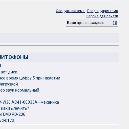
Следующая тема
·
Предыдущая тема
Версия для печати
Ваши права в разделе
ГНИТОФОНЫ
N
вает диск
се время цифру 5 при нажатии
загрузкой
део звук нормальный
V-W36 AC41-00033A - механика
 как вылечить?
er DVD PD-206
vd-k170