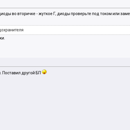
диоды во вторичке - жуткое Г, диоды проверьте под током или заме
дохранителя
ки.
м. Поставил другой БП