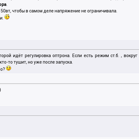
ора
.
150вт, чтобы в самом деле напряжение не ограничивала.
ри.
оторой идёт регулировка оптрона. Если есть режим ст.б. , вокр
кто-то тушит, но уже после запуска.
но?
)