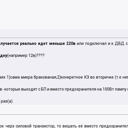
получается реально идет меньше 220в
или подключал и к ДВД с 
одну
(например 12в)????
аях 1)сама микра бракованая,2)конкретное КЗ во вторичке (т.е н
3в- которые выходят с БП и вместо предохранителя на 100Вт ламп
 раз(а)
ток черз силовой транзистор, то вешать её вместо предохраните