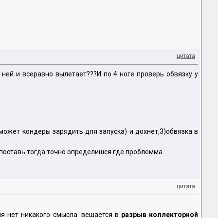
цитата
ней и всеравно вылетает???И по 4 ноге проверь обвязку у
еможет кондеры зарядить для запуска) и дохнет,3)обвязка в
у поставь тогда точно определишся где проблемма.
цитата
ля нет никакого смысла. вешается в
разрыв коллекторной