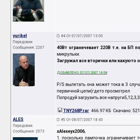
yurikel
#4 От 07/07/2007 13:00
Передовик
40Вт ограничевает 220В т.е. на БП 
Сообщения: 2207
микрульки.
Загружал все вторички или какуюто 
ДОБАВЛЕНО 07/07/2007 14:04
P/S вылетать она может тока в 3 случ
первичной цепи(гдето просмотрел
Попродуй загрузить все напруги5,12,3,
TNY268P.rar
466.97 КБ
Скачано: 521
ALES
#5 От 08/07/2007 18:43
Передовик
xAlexeyx2006
,
Сообщения: 2073
1. поскольку лампочка ограничивает 