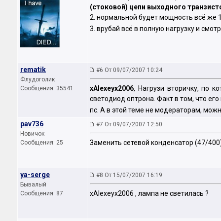
(стоковой) цепи выходного транзист
2. нормальной будет мощность всё же 
3. врубай всё в полную нагрузку и смот
rematik
#6 От 09/07/2007 10:24
Флудоголик
xAlexeyx2006
, Нагрузи вторичку, по к
Сообщения: 35541
светодиод оптрона. Факт в том, что его 
пс. А в этой теме не модераторам, мож
pav736
#7 От 09/07/2007 12:50
Новичок
Заменить сетевой конденсатор (47/400
Сообщения: 25
ya-serge
#8 От 15/07/2007 16:19
Бывалый
xAlexeyx2006 , лампа не светилась ?
Сообщения: 87