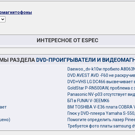
еомагнитофоны
ИНТЕРЕСНОЕ ОТ ESPEC
ЕМЫ РАЗДЕЛА
DVD-ПРОИГРЫВАТЕЛИ И ВИДЕОМА
Daewoo_dv-k10w пробило A8063
DVD AVEST AVD -F60 не раскручи
DVD+VHS LG DC466 высвечивает в
GoldStar P-RN500AW, проблема с 
Panasonic NV-p03 отсутствует ви
БП в FUNAI V-3EEMK6
жает
ВМ TOSHIBA V-E36 плата COBRA 
Глюк у DVD-плеера Yamaha S-550,
шено)
Помогите определить лазер Pine
Требуется фото платы samsung d