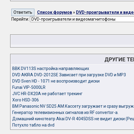
Список форумов
»
DVD-проигрыватели и вид
Перейти:
ДРУГИЕ Т
BBK DV113S настройка направляющих
DVD AKIRA DVD-2012SE Зависает при загрузке DVD и MP3
DVD Sven HD - 1071 не воспроизводит диски
Funai VIP-5000LR
JVC HR-DX20A не работает трекинг
Xoro HSD-306
ВМ Panasonic NV SD25 AM.Кассету загружает и сразу выгру
Генератор телевизионных сигналов из RF convertor-а.
Домашний кинотеатр Akai DV-R 4045DSS не видит диски (Ре
Потухло табло на dvd