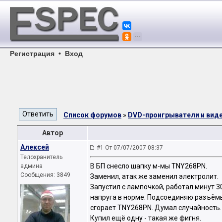
Регистрация
•
Вход
Список форумов
»
DVD-проигрыватели и ви
Автор
Алексей
#1 От 07/07/2007 08:37
Телохранитель
В БП снесло шапку м-мы TNY268PN.
админа
Сообщения: 3849
Заменил, атак же заменил электролит.
Запустил с лампочкой, работал минут 30
напруга в норме. Подсоединяю разъём
сгорает TNY268PN. Думал случайность.
Купил ещё одну - такая же фигня.