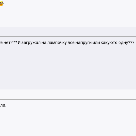
е нет??? И загружал на лампочку все напруги или какуюто одну???
ля.