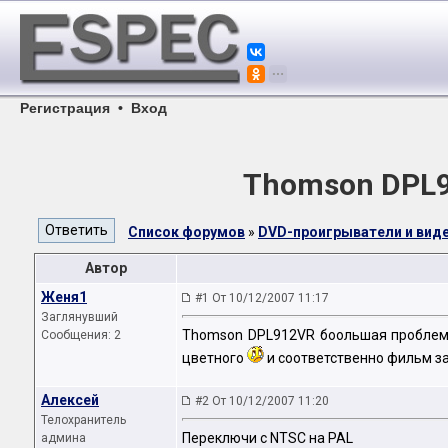
Регистрация
•
Вход
Thomson DPL9
Список форумов
»
DVD-проигрыватели и ви
Автор
Женя1
#1 От 10/12/2007 11:17
Заглянувший
Thomson DPL912VR боольшая проблема
Сообщения: 2
цветного
и соответственно фильм за
Алексей
#2 От 10/12/2007 11:20
Телохранитель
Переключи с NTSC на PAL
админа