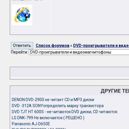
Список форумов
»
DVD-проигрыватели и вид
Перейти:
ДРУГИЕ Т
DENON DVD-2900 не читает CD и MP3 диски
DVD -312A SONYопределить марку транзистора
DVD TJT HT 600S - не читаются DVD диски, СD читаются.
LG DNK-799 Не включается ( РЕШЕНО )
Panasonic AJ-D650E