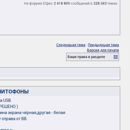
На форуме ESpec
2 418 809
сообщений в
228 343
темах.
Следующая тема
·
Предыдущая тема
Версия для печати
Ваши права в разделе
ГНИТОФОНЫ
на USB
 РЕШЕНО )
на экрана чёрная,другая - белая
 справа от ВВ.