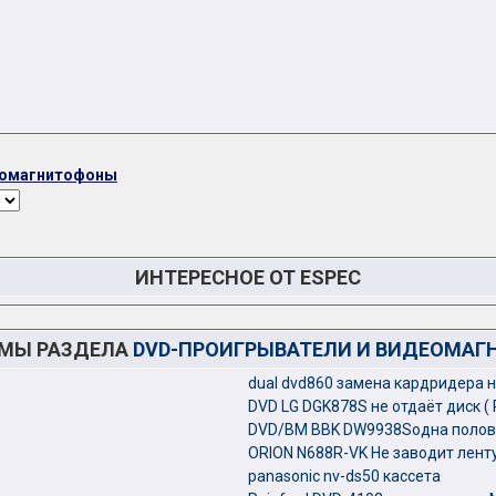
еомагнитофоны
ИНТЕРЕСНОЕ ОТ ESPEC
ЕМЫ РАЗДЕЛА
DVD-ПРОИГРЫВАТЕЛИ И ВИДЕОМА
dual dvd860 замена кардридера 
DVD LG DGK878S не отдаёт диск (
DVD/BM BBK DW9938Sодна полови
ORION N688R-VK Не заводит ленту
panasonic nv-ds50 кассета