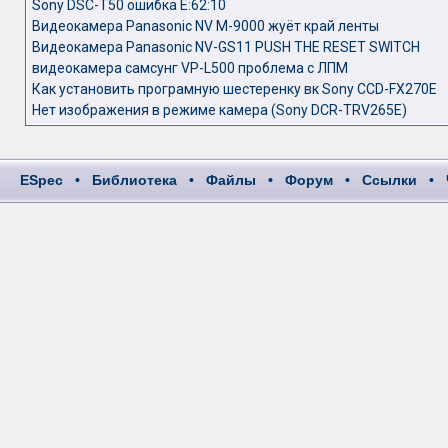
Sony DSC-T50 ошибка E:62:10
Видеокамера Panasonic NV M-9000 жуёт край ленты
Видеокамера Panasonic NV-GS11 PUSH THE RESET SWITCH
видеокамера самсунг VP-L500 проблема с ЛПМ
Как установить програмную шестеренку вк Sony CCD-FX270E
Нет изображения в режиме камера (Sony DCR-TRV265E)
ESpec
•
Библиотека
•
Файлы
•
Форум
•
Ссылки
•