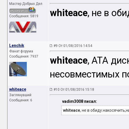
Мастер Добрых Дел
whiteace
, не в об
Сообщения: 5819
Lenchik
#9 От 01/08/2016 14:54
Фанат форума
Сообщения: 7937
whiteace
, ATA дис
несовместимых п
whiteace
#10 От 01/08/2016 15:18
Заглянувший
Сообщения: 6
vadim3008 писал:
whiteace
, не в обиду.накосячить,н