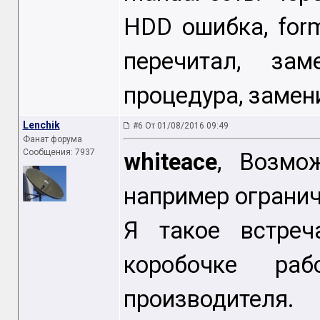
HDD ошибка, for
перечитал, за
процедура, замени
Lenchik
#6 От 01/08/2016 09:49
Фанат форума
Сообщения: 7937
whiteace
, Возмо
например огранич
Я такое встре
коробочке ра
производител