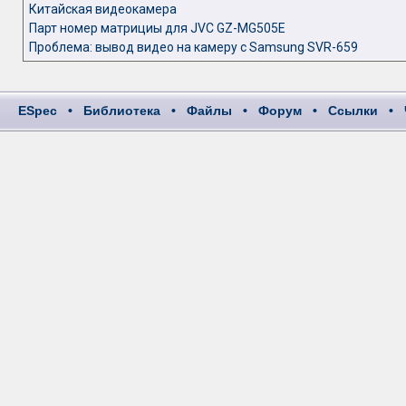
Китайская видеокамера
Парт номер матрициы для JVC GZ-MG505E
Проблема: вывод видео на камеру с Samsung SVR-659
ESpec
•
Библиотека
•
Файлы
•
Форум
•
Ссылки
•