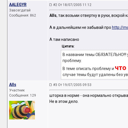
AALEGYR
#2 От 18/07/2005 11:12
Завсегдатай
Alls
, так возьми отвертку в руки, вскрой
Сообщения: 862
А в дальнейшем не забывай про
http://m
А там написано
Цитата:
В названии темы ОБЯЗАТЕЛЬНО!!! у
проблему.
что
В теме описать проблему и
случае темы будут удалены без у
Alls
#3 От 19/07/2005 09:53
Участник
шторка в норме - она нормально открывае
Сообщения: 129
Не в этом дело.