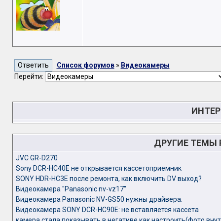
Список форумов
»
Видеокамеры
Перейти:
ИНТЕР
ДРУГИЕ ТЕМЫ
JVC GR-D270
Sony DCR-HC40E не открывается кассетоприемник
SONY HDR-HC3E после ремонта, как включить DV выход?
Видеокамера "Panasonic nv-vz17"
Видеокамера Panasonic NV-GS50 нужны драйвера.
Видеокамера SONY DCR-HC90E: не вставляется кассета
камера стала показывать в негативе как настроить(фото вну