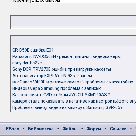
Перейти:
GR-D50E ошибка E01
Panasonic NV-DS50EN - ремонт питания видеокамеры
sony dcr-hc27e
Sony DCR-TRV270E ошибка при загрузки кассеты
Автонавигатор EXPLAY PN-935. Разьем.
в/к Canon V400E в режиме камера"-проблемы с кассетой по
Видеокамера Samsung проблема с записью.
Как отключить OSD в в/кам JVC GR-SXM190AS ?
камера стала показывать в негативе как настроить(фото вн
Проблема: вывод видео на камеру с Samsung SVR-659
ESpec
•
Библиотека
•
Файлы
•
Форум
•
Ссылки
•