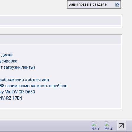
Ваши права в разделе
 диски
усировка
ет загрузки ленты)
изображения с объектива
ds88 взаимозаменяемость шлейфов
ку MiniDV GR-D650
 NV-RZ 17EN