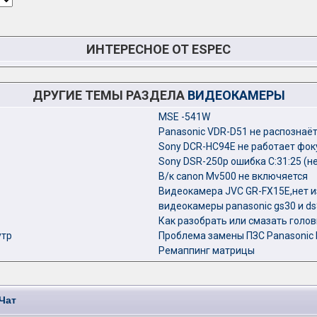
ИНТЕРЕСНОЕ ОТ ESPEC
ДРУГИЕ ТЕМЫ РАЗДЕЛА
ВИДЕОКАМЕРЫ
MSE -541W
Panasonic VDR-D51 не распознаёт
Sony DCR-HC94E не работает фок
Sony DSR-250p ошибка С:31:25 (н
В/к canon Mv500 не включяется
Видеокамера JVC GR-FX15E,нет 
видеокамеры panasonic gs30 и 
Как разобрать или смазать голов
утр
Проблема замены ПЗС Panasonic
Ремаппинг матрицы
Чат