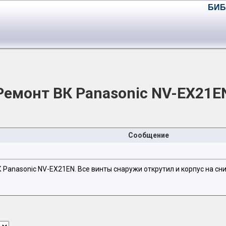
БИБ
Ремонт ВК Panasonic NV-EX21E
Сообщение
Panasonic NV-EX21EN. Все винты снаружи открутил и корпус на сн