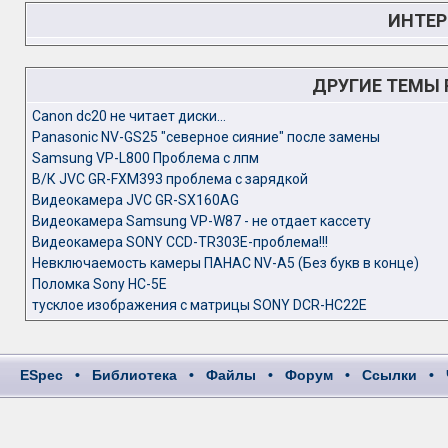
ИНТЕР
ДРУГИЕ ТЕМЫ
Canon dc20 не читает диски...
Panasonic NV-GS25 "северное сияние" после замены
Samsung VP-L800 Проблема с лпм
В/К JVC GR-FXM393 проблема с зарядкой
Видеокамера JVC GR-SX160AG
Видеокамера Samsung VP-W87 - не отдает кассету
Видеокамера SONY CCD-TR303E-проблема!!!
Невключаемость камеры ПАНАС NV-A5 (Без букв в конце)
Поломка Sony HC-5E
тусклое изображения с матрицы SONY DCR-HC22E
ESpec
•
Библиотека
•
Файлы
•
Форум
•
Ссылки
•