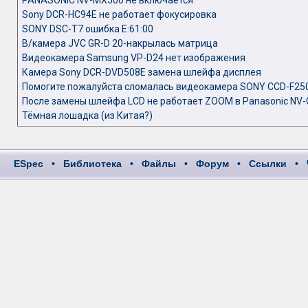
PANASONIC NV-MX500 не включается
Sony DCR-HC94E не работает фокусировка
SONY DSC-T7 ошибка E:61:00
В/камера JVC GR-D 20-накрылась матрица
Видеокамера Samsung VP-D24 нет изображения
Камера Sony DCR-DVD508E замена шлейфа дисплея
Помогите пожалуйста сломалась видеокамера SONY CCD-F25
После замены шлейфа LCD не работает ZOOM в Panasonic NV
Тёмная лошадка (из Китая?)
ESpec
•
Библиотека
•
Файлы
•
Форум
•
Ссылки
•