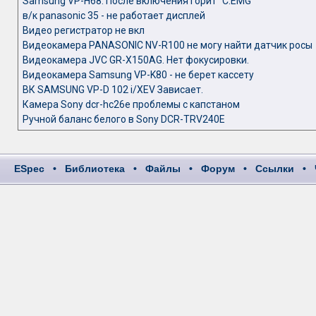
Samsung VP-H68. После включения горит "C.EMG"
в/к panasonic 35 - не работает дисплей
Видео регистратор не вкл
Видеокамера PANASONIC NV-R100 не могу найти датчик росы
Видеокамера JVC GR-X150AG. Нет фокусировки.
Видеокамера Samsung VP-K80 - не берет кассету
ВК SAMSUNG VP-D 102 i/XEV Зависает.
Камера Sony dcr-hc26e проблемы с капстаном
Ручной баланс белого в Sony DCR-TRV240E
ESpec
•
Библиотека
•
Файлы
•
Форум
•
Ссылки
•