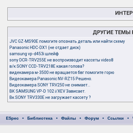
ИНТЕР
ДРУГИЕ ТЕМЫ
JVC GZ-MS90E помогите опознать деталь или найти схему
Panasonic HDC-DX1 (не отдает диск)
samsung vp-d453i шлейф
sony DCR-TRV255E не воспроизводит кассеты video8
в/к SONY CCD-TRV218E какая голова?
видекамера м-3500 не вращается бвг помогите горю
Видеокамера Panasonic NV-RZ15 Решено.
Видеокамера SONY TRV250 не снимает...
ВК SAMSUNG VP-D 102 i/XEV Зависает.
Вк SONY TRV330E не загружает кассету ?
ESpec
•
Библиотека
•
Файлы
•
Форум
•
Ссылки
•