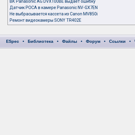
ВК Panasonic AG DVX100BE выдает ошибку
Датчик РОСА в камере Panasonic NV-GX7EN
Не выбрасывается кассета из Canon MV850i
Ремонт видеокамеры SONY TR402E
ESpec
•
Библиотека
•
Файлы
•
Форум
•
Ссылки
•