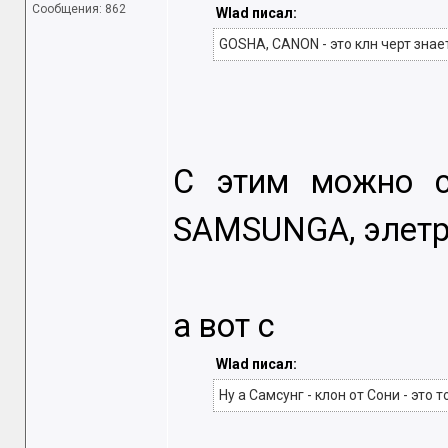
Сообщения: 862
Wlad писал:
GOSHA, CANON - это клн черт знает
С этим можно с
SAMSUNGA, элетро
а вот с
Wlad писал:
Ну а Самсунг - клон от Сони - это 