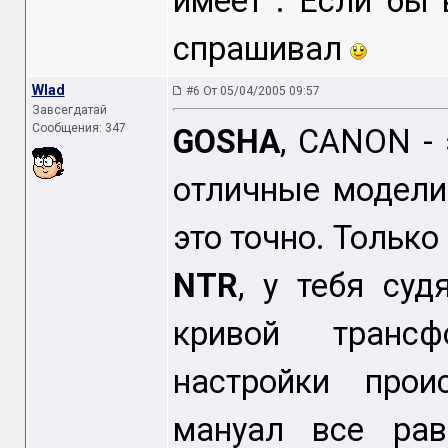
имеет . Если бы 
спрашивал
Wlad
#6 От 05/04/2005 09:57
Завсегдатай
Сообщения: 347
GOSHA
, CANON - 
отличные модели.
это точно. Только
NTR
, у тебя су
кривой трансф
настройки прои
мануал все рав