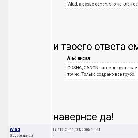
Wlad, а разве canon, это не клон 
и твоего ответа е
Wlad писал:
GOSHA, CANON - это клн черт знает
точно. Только содрано все грубо.
наверное да!
Wlad
#16 От 11/04/2005 12:41
Завсегдатай