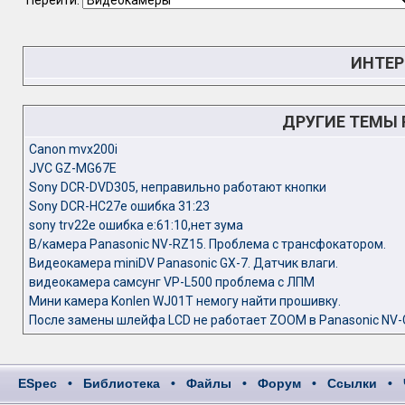
Перейти:
ИНТЕР
ДРУГИЕ ТЕМЫ
Canon mvx200i
JVC GZ-MG67E
Sony DCR-DVD305, неправильно работают кнопки
Sony DCR-HC27e ошибка 31:23
sony trv22e ошибка е:61:10,нет зума
В/камера Panasonic NV-RZ15. Проблема с трансфокатором.
Видеокамера miniDV Panasonic GX-7. Датчик влаги.
видеокамера самсунг VP-L500 проблема с ЛПМ
Мини камера Konlen WJ01T немогу найти прошивку.
После замены шлейфа LCD не работает ZOOM в Panasonic NV
ESpec
•
Библиотека
•
Файлы
•
Форум
•
Ссылки
•