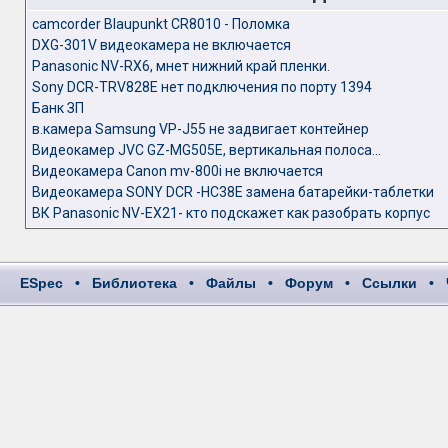
camcorder Blaupunkt CR8010 - Поломка
DXG-301V видеокамера не включается
Panasonic NV-RX6, мнет нижний край пленки.
Sony DCR-TRV828E нет подключения по порту 1394
Банк ЗП
в.камера Samsung VP-J55 не задвигает контейнер
Видеокамер JVC GZ-MG505E, вертикальная полоса...
Видеокамера Canon mv-800i не включается
Видеокамера SONY DCR -HC38E замена батарейки-таблетки
ВК Panasonic NV-EX21- кто подскажет как разобрать корпус
ESpec
•
Библиотека
•
Файлы
•
Форум
•
Ссылки
•