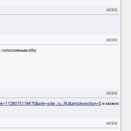
цитата
цитата
ь голословным.stby
цитата
cle=1128075118470&site=odw_ru_RU&articlesection=3
и можно
цитата