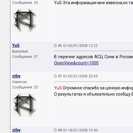
YuS.Эта информация мне извесна,но та
Сообщения: 25
YuS
#6 От 05/01/2008 12:22
Бывалый
В перечне адресов АСЦ Сони в России
Сообщения: 37
OpenView&count=1000
stby
#7 От 05/01/2008 20:03
Новичок
Сообщения: 25
YuS
Огромное спасибо за ценную инф
О результатах я объязательно сообщу.Е
stby
#8 От 18/01/2008 10:43