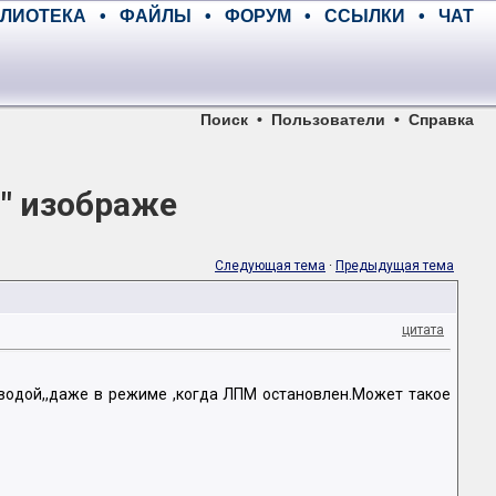
ЛИОТЕКА
•
ФАЙЛЫ
•
ФОРУМ
•
ССЫЛКИ
•
ЧАТ
Поиск
•
Пользователи
•
Справка
" изображе
Следующая тема
·
Предыдущая тема
цитата
 водой,,даже в режиме ,когда ЛПМ остановлен.Может такое