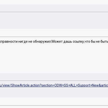
исправности нигде не обнаружил.Может дашь ссылку,что бы не быт
.ru/view/ShowArticle.action?section=ODW+SS+ALL+Support+New&arti