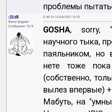
проблемы пытать
-20 dB
#3 От 16/04/2007 16:25
Фанат форума
Сообщения: 7674
GOSHA
, sorry, 
научного тыка, пр
паяльником, но
нете тоже пока
(собственно, тол
вылез впервые) +
Мабуть, на "умн