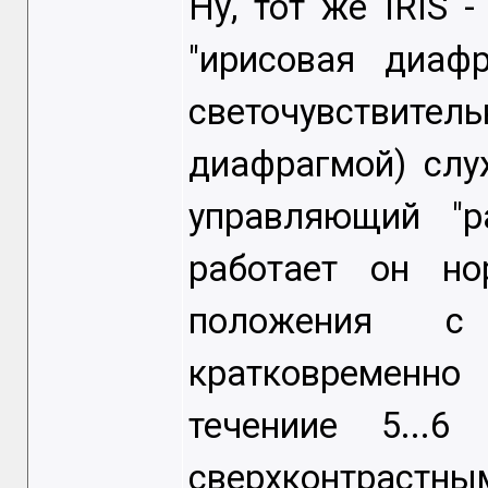
Ну, тот же IRIS 
"ирисовая диаф
светочувстви
диафрагмой) слу
управляющий "
работает он но
положения с
кратковременн
течениие 5...6
сверхконтрастн