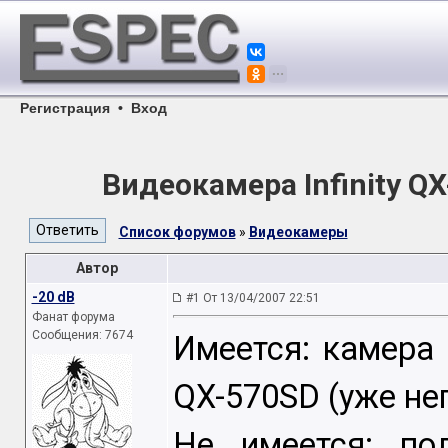
Регистрация
•
Вход
Видеокамера Infinity Q
Список форумов
»
Видеокамеры
Автор
-20 dB
#1 От 13/04/2007 22:51
Фанат форума
Сообщения: 7674
Имеется: камера 
QX-570SD (уже не
Не имеется: по