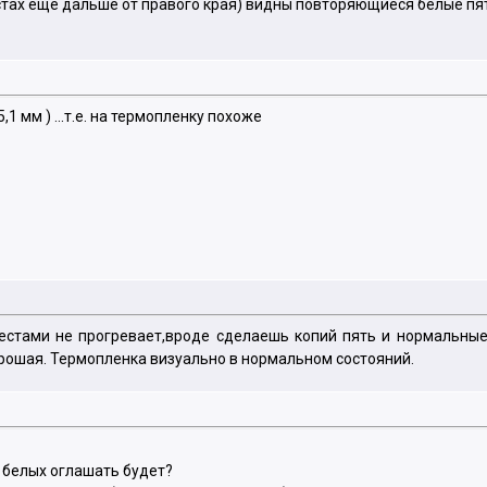
естах еще дальше от правого края) видны повторяющиеся белые пя
5,1 мм ) ...т.е. на термопленку похоже
естами не прогревает,вроде сделаешь копий пять и нормальные
орошая. Термопленка визуально в нормальном состояний.
н белых оглашать будет?