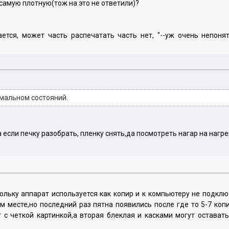
самую плотную(тож на это не ответили)?
ется, может часть распечатать часть нет, "--уж очень непоня
мальном состояний.
.а если печку разобрать, пленку снять,да посмотреть нагар на наг
ольку аппарат используется как копир и к компьютеру не подкл
м месте,но последний раз пятна появились после где то 5-7 ко
 с четкой картинкой,а вторая блеклая и касками могут остават