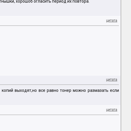
тнышки, хорошоб огласить период их повтора.
цитата
цитата
 копий выходят,но все равно тонер можно размазать если
цитата