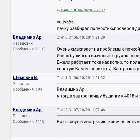
ДОБАВЛЕНО 06/10/2011 22:17
valtv555,
печку разбирал полностью,проверял да
Владимир Ар.
#10 От 06/10/2011 21:29
Передовик
Очень смахивает на проблемы с печкой!
Сообщения: 1110
Износ бушингов визуально трудно опре
Ежели работает тока как копир, то пол
советую Вам ее почитать). Завтра как 
Шемякин В.
#11 От 06/10/2011 21:32
Участник
Владимир Ар.,
Сообщения: 104
я тогда завтра поищу бушинги к 4018 и
Владимир Ар.
#12 От 07/10/2011 07:46
Передовик
Вот глянул в инстркцию, конечно есть 
Сообщения: 1110