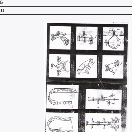
КБ
а)