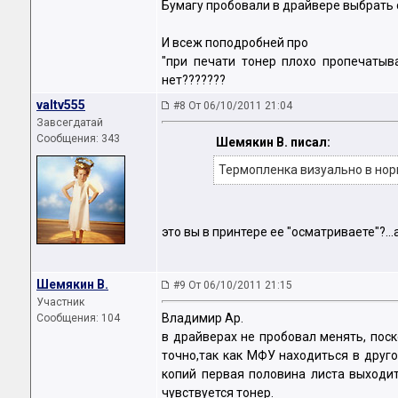
Бумагу пробовали в драйвере выбрать 
И всеж поподробней про
"при печати тонер плохо пропечатыва
нет???????
valtv555
#8 От 06/10/2011 21:04
Завсегдатай
Сообщения: 343
Шемякин В. писал:
Термопленка визуально в нор
это вы в принтере ее "осматриваете"?..
Шемякин В.
#9 От 06/10/2011 21:15
Участник
Владимир Ар.
Сообщения: 104
в драйверах не пробовал менять, поск
точно,так как МФУ находиться в друго
копий первая половина листа выходит
чувствуется тонер.