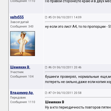
По правой стороне(по краю и в двух м
Сообщения: 1110
valtv555
#5 От 06/10/2011 14:09
Завсегдатай
ну если это лист А4, то по пропорции - 5
Сообщения: 343
Шемякин В.
#6 От 06/10/2011 20:46
Участник
бушинги проверял, нормальные еще,м
Сообщения: 104
потереть не сильно,даже если копия х
Владимир Ар.
#7 От 06/10/2011 20:58
Передовик
Шемякин В
Сообщения: 1110
Ну а кто периодичность повторов пяте