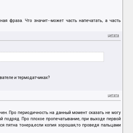
тная фраза. Что значит--может часть напечатать, а часть
цитата
ревателе и термодатчиках?
цитата
ючен. Про периодичность на данный момент сказать не могу
пий подряд. Про плохое пропечатывание, при выходе первой
ься пятна тонера,если копия хорошая,то проведя пальцами