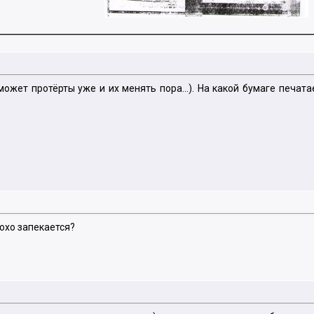
.может протёрты уже и их менять пора...). На какой бумаге печа
охо запекается?