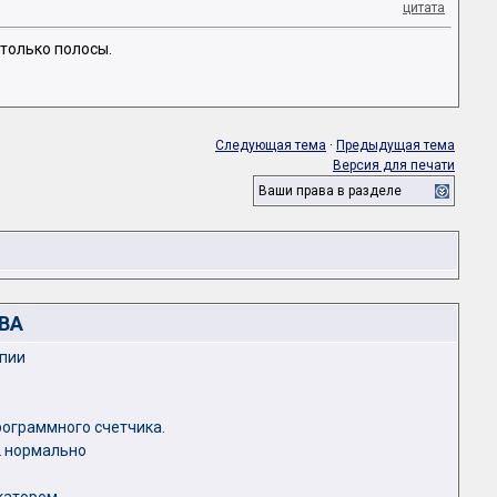
цитата
 только полосы.
Следующая тема
·
Предыдущая тема
Версия для печати
Ваши права в разделе
ВА
опии
программного счетчика.
2 нормально