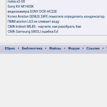
nokia x2-00
Sony KV-M1400K
видеокамера SONY DCR-HC22E
Котел Ariston GENUS 24FF, помогите определить конденсатор.
ПММ ariston L63 не сливает воду
СМА Indesit WIL85 - научите, как разобрать бак
СМА Samsung S803J ошибка Ed
ESpec
•
Библиотека
•
Файлы
•
Форум
•
Ссылки
•