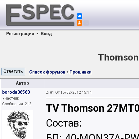
Регистрация
•
Вход
Thomson
Список форумов
»
Прошивки
Автор
boroda06560
#1 От 15/02/2012 15:14
Участник
Сообщения: 212
TV Thomson 27MT0
Состав:
БП: 40-MON37A-PWD