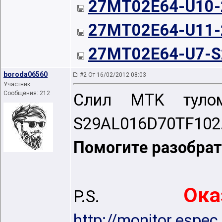
27MT02E64-U10-2
27MT02E64-U11-2
27MT02E64-U7-S
boroda06560
#2 От 16/02/2012 08:03
Участник
Сообщения: 212
Слил MTK тулом
S29AL016D70TF102.
Помогите разобрат
Ок
P.S.
http://monitor.esp