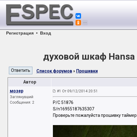
Регистрация
•
Вход
духовой шкаф Hansa
Список форумов
»
Прошивки
Автор
мозер
#1 От 09/12/2014 20:51
Заглянувший
P/C 51876
Сообщения: 2
S/n16955187635307
Проверьте пожалуйста прошивку таймер