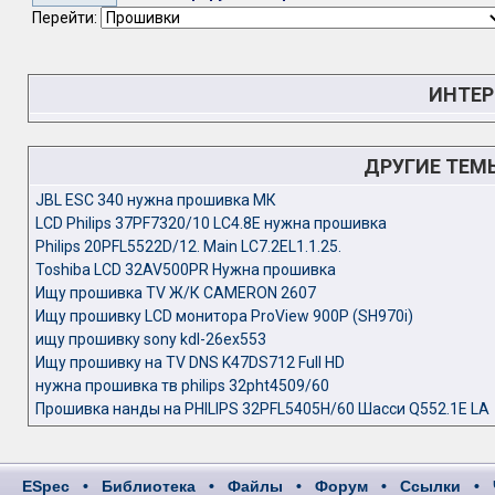
Перейти:
ИНТЕР
ДРУГИЕ ТЕМ
JBL ESC 340 нужна прошивка МК
LCD Philips 37PF7320/10 LC4.8E нужна прошивка
Philips 20PFL5522D/12. Main LC7.2EL1.1.25.
Toshiba LCD 32AV500PR Нужна прошивка
Ищу прошивка TV Ж/К CAMERON 2607
Ищу прошивку LCD монитора ProView 900P (SH970i)
ищу прошивку sony kdl-26ex553
Ищу прошивку на TV DNS K47DS712 Full HD
нужна прошивка тв philips 32pht4509/60
Прошивка нанды на PHILIPS 32PFL5405H/60 Шасси Q552.1E LA
ESpec
•
Библиотека
•
Файлы
•
Форум
•
Ссылки
•