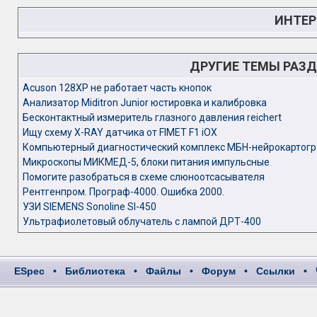
ИНТЕР
ДРУГИЕ ТЕМЫ РАЗ
Acuson 128XP не работает часть кнопок
Анализатор Miditron Junior юстировка и калибровка
Бесконтактный измеритель глазного давления reichert
Ищу схему X-RAY датчика от FIMET F1 iOX
Компьютерный диагностический комплекс МБН-нейрокартог
Микроскопы МИКМЕД-5, блоки питания импульсные
Помогите разобраться в схеме слюноотсасывателя
Рентгенпром. Програф-4000. Ошибка 2000.
УЗИ SIEMENS Sonoline SI-450
Ультрафиолетовый облучатель с лампой ДРТ-400
ESpec
•
Библиотека
•
Файлы
•
Форум
•
Ссылки
•