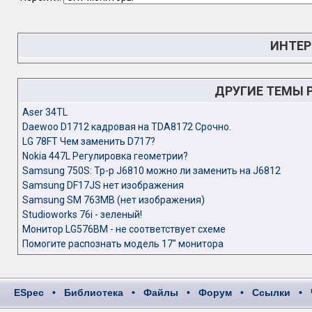
ИНТЕР
ДРУГИЕ ТЕМЫ 
Aser 34TL
Daewoo D1712 кадровая на TDA8172 Срочно.
LG 78FT Чем заменить D717?
Nokia 447L Регулировка геометрии?
Samsung 750S: Тр-р J6810 можно ли заменить на J6812
Samsung DF17JS нет изображения
Samsung SM 763MB (нет изображения)
Studioworks 76i - зеленый!
Монитор LG576BM - не соответствует схеме
Помогите распознать модель 17" монитора
ESpec
•
Библиотека
•
Файлы
•
Форум
•
Ссылки
•