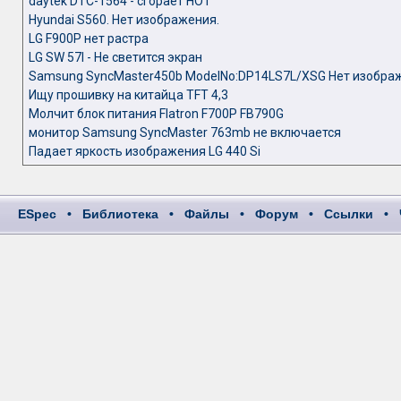
daytek DTC-1564 - сгорает HOT
Hyundai S560. Нет изображения.
LG F900P нет растра
LG SW 57I - Не светится экран
Samsung SyncMaster450b ModelNo:DP14LS7L/XSG Нет изобра
Ищу прошивку на китайца TFT 4,3
Молчит блок питания Flatron F700P FB790G
монитор Samsung SyncMaster 763mb не включается
Падает яркость изображения LG 440 Si
ESpec
•
Библиотека
•
Файлы
•
Форум
•
Ссылки
•